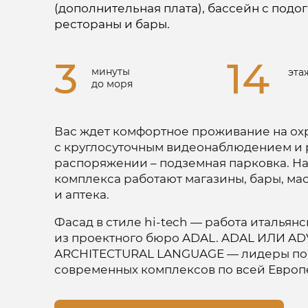
(дополнительная плата), бассейн с подо
рестораны и бары.
3
14
минуты
эта
до моря
Вас ждет комфортное проживание на о
с круглосуточным видеонаблюдением и 
Присутствует льготное
распоряжении – подземная парковка. Н
кредитование от застройщика
комплекса работают магазины, бары, ма
и аптека.
Фасад в стиле hi-tech — работа итальян
из проектного бюро ADAL. ADAL ИЛИ A
ARCHITECTURAL LANGUAGE — лидеры по
современных комплексов по всей Европ