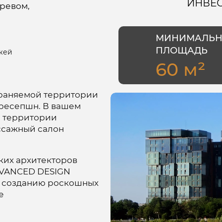
ИНВЕС
гревом,
Я принимаю
Положение
и даю
Согласие
на
обработку персональных данных.
МИНИМАЛЬН
ПЛОЩАДЬ
жей
60 м²
храняемой территории
ресепшн. В вашем
а территории
ссажный салон
ских архитекторов
DVANCED DESIGN
 созданию роскошных
е