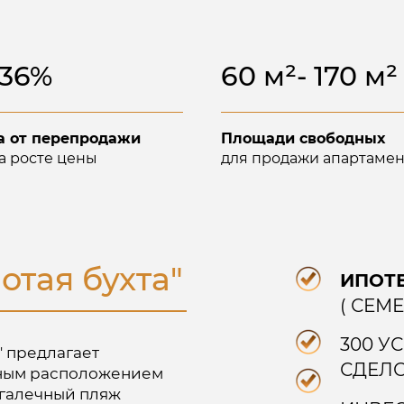
Получить каталог цен и
+36%
60 м²- 170 м²
планировок
а от перепродажи
Площади свободных
на росте цены
для продажи апартамен
Куда отправить?
Отправить на WhatsApp
отая бухта"
ИПОТЕ
Отправить в Telegram
( СЕМ
Позвонить
300 
" предлагает
СДЕЛ
Получить каталог
ьным расположением
 галечный пляж