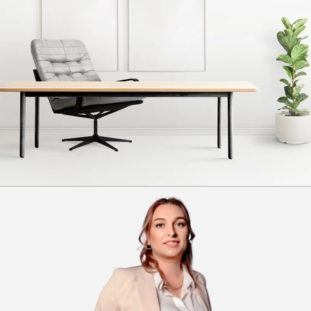
Телефон:
Как связаться с Вами?
Позвонить
Отправить в Telegram
Отправить на WhatsApp
Отправить заявку
Я принимаю
Положение
и даю
Согласие
на обработку персональных данных.
Получите презентацию
проекта
Планировки апартаментов