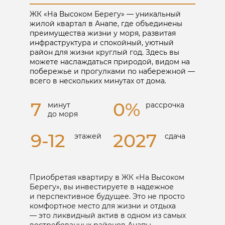
Позвонить
ЖК «
На Высоком Берегу
» — уникальный
жилой квартал в Анапе, где объединены
Отправить в Telegram
преимущества жизни у моря, развитая
Отправить на WhatsApp
инфраструктура и спокойный, уютный
район для жизни круглый год. Здесь вы
можете наслаждаться природой, видом на
Получить каталог
побережье и прогулками по набережной —
всего в нескольких минутах от дома.
Я принимаю
Положение
и даю
Согласие
7
0%
минут
рассрочка
на обработку персональных данных.
до моря
Присутствует
2027
9-12
cдача
этажей
льготное
кредитование
от застройщика
Приобретая квартиру в ЖК «На Высоком
Берегу», вы инвестируете в надежное
и перспективное будущее. Это не просто
комфортное место для жизни и отдыха
— это ликвидный актив в одном из самых
востребованных районов Анапы.