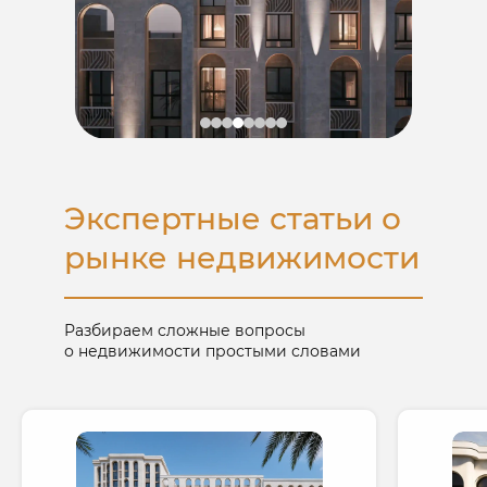
НА ВЫСОКОМ БЕРЕГУ
Бесплатно поможем с ипотекой
и организуем сделку "Под ключ"
Ипотека через банк от 0,01% годовых
Расскажем как не переплатить
за ипотеку и перепродать с прибылью
Подготовим все документы
Экспертные статьи о
Получить расчет по ипотеке
рынке недвижимости
Разбираем сложные вопросы
о недвижимости простыми словами