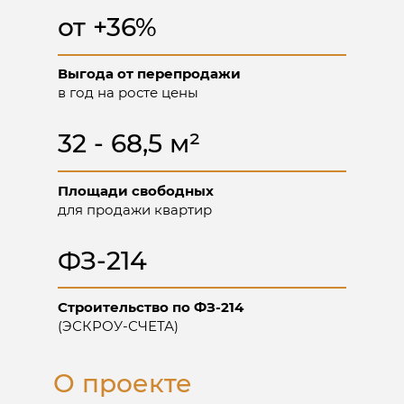
и инфраструктурой для жизни
от +36%
круглый год
Выгода от перепродажи
в год на росте цены
НА ВЫСОКОМ БЕРЕГУ
ОФИЦИАЛЬНЫЙ САЙТ ЗАСТРОЙЩИКА
32 - 68,5 м²
32,4 м² - 68,4 м²
Площадь квартир
Площади свободных
для продажи квартир
Получить каталог цен и
планировок на апартаменты
ФЗ-214
Строительство по ФЗ-214
(ЭСКРОУ-СЧЕТА)
О проекте
Куда отправить?