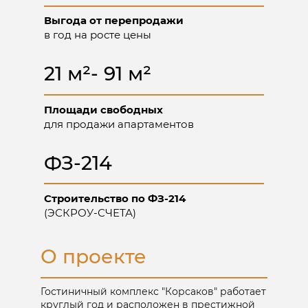
Выгода от перепродажи
в год на росте цены
21 м²- 91 м²
КОРСАКОВ
ОФИЦИАЛЬНЫЙ САЙТ ЗАСТРОЙЩИКА
29,83 м² - 66,5 м²
Площади свободных
Площадь номеров
для продажи апартаментов
Получить каталог цен и
ФЗ-214
планировок на апартаменты
Строительство по ФЗ-214
(ЭСКРОУ-СЧЕТА)
О проекте
Куда отправить?
Гостиничный комплекс "Корсаков" работает
круглый год и расположен в престижной
Позвонить