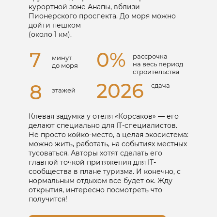
курортной зоне Анапы, вблизи
Отправить в Telegram
Пионерского проспекта. До моря можно
дойти пешком
Отправить на WhatsApp
(около 1 км).
7
0%
Получить каталог
рассрочка
минут
на весь период
до моря
строительства
2026
8
Я принимаю
Положение
и даю
Согласие
сдача
этажей
на обработку персональных данных.
Клевая задумка у отеля «Корсаков» — его
Присутствует
делают специально для IT-специалистов.
рассрочка
Не просто койко-место, а целая экосистема:
от застройщика
можно жить, работать, на событиях местных
тусоваться. Авторы хотят сделать его
главной точкой притяжения для IT-
сообщества в плане туризма. И конечно, с
нормальным отдыхом всё будет ок. Жду
открытия, интересно посмотреть что
получится!