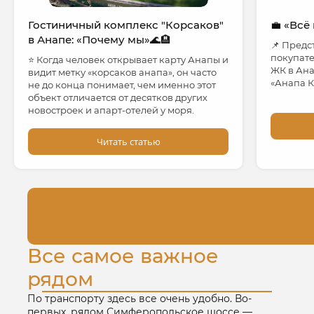
Гостиничный комплекс "Корсаков"
💼 «Всё
в Анапе: «Почему мы»🌊🏨
📌 Предс
покупате
⭐ Когда человек открывает карту Анапы и
ЖК в Ана
видит метку «корсаков анапа», он часто
«Анапа К
не до конца понимает, чем именно этот
объект отличается от десятков других
новостроек и апарт‑отелей у моря.
Читать статью
Все самое важное
рядом
По транспорту здесь все очень удобно. Во-
первых, рядом Симферопольское шоссе —