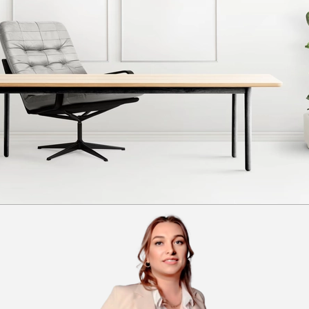
Как связаться с Вами?
Позвонить
Отправить в Telegram
Отправить на WhatsApp
Отправить заявку
Я принимаю
Положение
и даю
Согласие
на обработку персональных данных.
Получите презентацию
проекта
Планировки апартаментов
Описание инфраструктуры
Актуальные цены и скидки