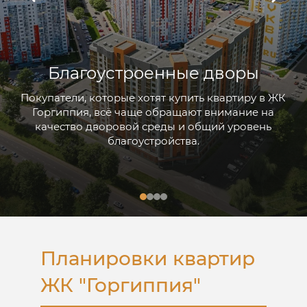
Куда отправить?
Благоустроенные дворы
Отправить на WhatsApp
Покупатели, которые хотят купить квартиру в ЖК
Отправить в Telegram
Горгиппия, всё чаще обращают внимание на
Позвонить
качество дворовой среды и общий уровень
благоустройства.
Получи каталог
Я принимаю
Положение
и даю
Согласие
на обработку персональных данных.
Планировки квартир
ЖК "Горгиппия"