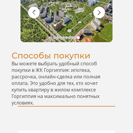
ЖК Горгиппия
Способы покупки
Бесплатно поможем рассчитать
ипотека жк горгиппия и
Вы можете выбрать удобный способ
подобрать подходящие условия.
покупки в ЖК Горгиппия: ипотека,
Сравним программы банков и
рассрочка, онлайн-сделка или полная
поможем выбрать удобный
оплата. Это удобно для тех, кто хочет
платёж
Подскажем, как купить квартиру
купить квартиру в жилом комплексе
от застройщика с комфортным
Горгиппия на максимально понятных
первоначальным взносом.
условиях.
Подготовим документы и
сопроводим сделку
Получить расчет по ипотеке