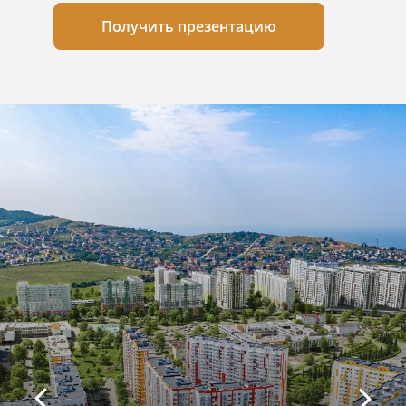
Получить презентацию
КУПИТЬ ЖИЛОЙ
КОМПЛЕКС ГОРГИППИЯ
В АНАПЕ
45 м² - 89 м²
Площадь номеров
ЖК Горгиппия — это современный
жилой комплекс в 5 минутах
от моря. Здесь представлены
квартиры от застройщика, актуальные
цены и планировки на квартиры
Получить каталог цен и
планировок ЖК «Горгиппия»