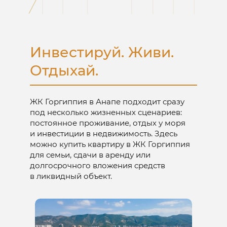
Предложение для инвесторов
Инвестируй. Живи.
от 27%
Отдыхай.
Капитализация в год
от 3 200 000 ₽
ЖК Горгиппия в Анапе подходит сразу
под несколько жизненных сценариев:
Прибыль с продажи в год
постоянное проживание, отдых у моря
и инвестиции в недвижимость. Здесь
7 лет
можно купить квартиру в ЖК Горгиппия
для семьи, сдачи в аренду или
Срок окупаемости
долгосрочного вложения средств
в ликвидный объект.